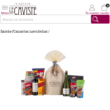
0
Menú
Tu cuenta
Carrito
Buscar
Inicio /
Canastas navideñas /
Wishlist
(0)