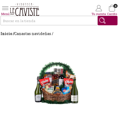
0
Menú
Tu cuenta
Carrito
Buscar
Inicio /
Canastas navideñas /
Wishlist
(0)