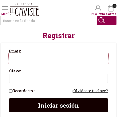
0
Menú
Tu cuenta
Carrito
Buscar
Registrar
Wishlist
(0)
Soy Cliente
Email:
Clave:
Recordarme
¿Olvidaste tu clave?
Iniciar sesión