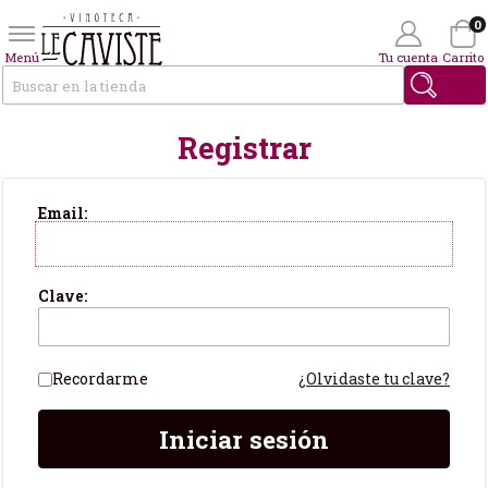
0
Menú
Tu cuenta
Carrito
Buscar
Registrar
Wishlist
(0)
Soy Cliente
Email:
Clave:
Recordarme
¿Olvidaste tu clave?
Iniciar sesión