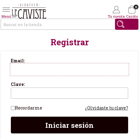
0
Menú
Tu cuenta
Carrito
Buscar
Registrar
Wishlist
(0)
Soy Cliente
Email:
Clave:
Recordarme
¿Olvidaste tu clave?
Iniciar sesión