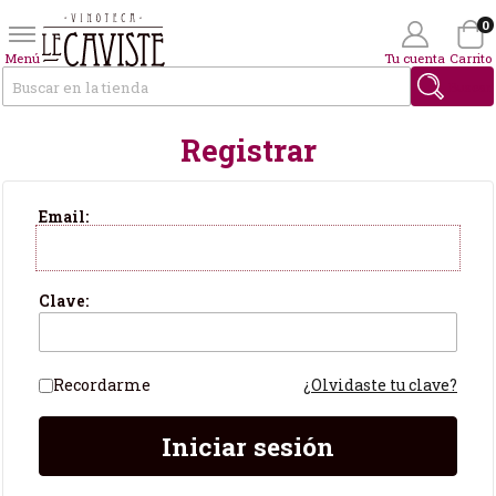
0
Menú
Tu cuenta
Carrito
Buscar
Registrar
Wishlist
(0)
Soy Cliente
Email:
Clave:
Recordarme
¿Olvidaste tu clave?
Iniciar sesión