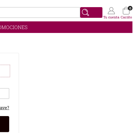
0
Buscar
Tu cuenta
Carrito
OMOCIONES
Wishlist
(0)
lave?