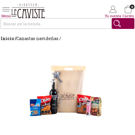
0
Menú
Tu cuenta
Carrito
Buscar
Inicio /
Canastas navideñas /
Wishlist
(0)