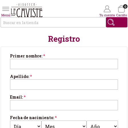
0
Menú
Tu cuenta
Carrito
Buscar
Registro
Wishlist
(0)
Tus datos personales
Primer nombre:
*
Apellido:
*
Email:
*
Fecha de nacimiento:
*