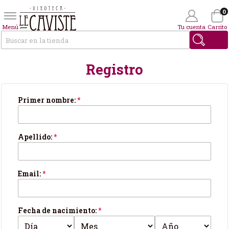
0
Menú
Tu cuenta
Carrito
Buscar
Registro
Wishlist
(0)
Tus datos personales
Primer nombre:
*
Apellido:
*
Email:
*
Fecha de nacimiento:
*