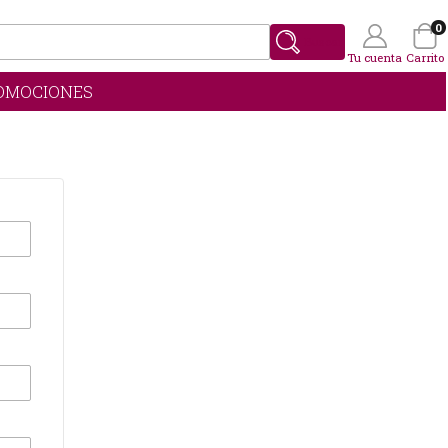
0
Buscar
Tu cuenta
Carrito
OMOCIONES
Wishlist
(0)