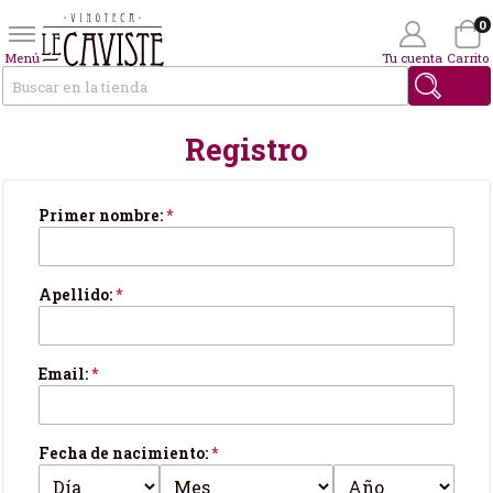
0
Menú
Tu cuenta
Carrito
Buscar
Registro
Wishlist
(0)
Tus datos personales
Primer nombre:
*
Apellido:
*
Email:
*
Fecha de nacimiento:
*