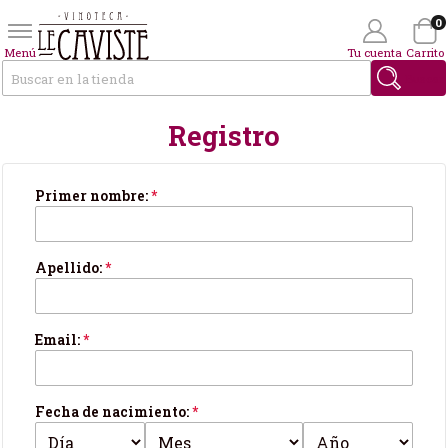
0
Menú
Tu cuenta
Carrito
Buscar
Registro
Wishlist
(0)
Tus datos personales
Primer nombre:
*
Apellido:
*
Email:
*
Fecha de nacimiento:
*