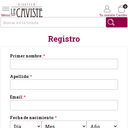
0
Menú
Tu cuenta
Carrito
Buscar
Registro
Wishlist
(0)
Tus datos personales
Primer nombre:
*
Apellido:
*
Email:
*
Fecha de nacimiento:
*