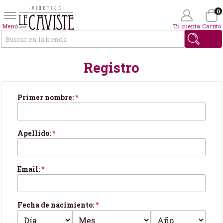
0
Menú
Tu cuenta
Carrito
Buscar
Registro
Wishlist
(0)
Tus datos personales
Primer nombre:
*
Apellido:
*
Email:
*
Fecha de nacimiento:
*