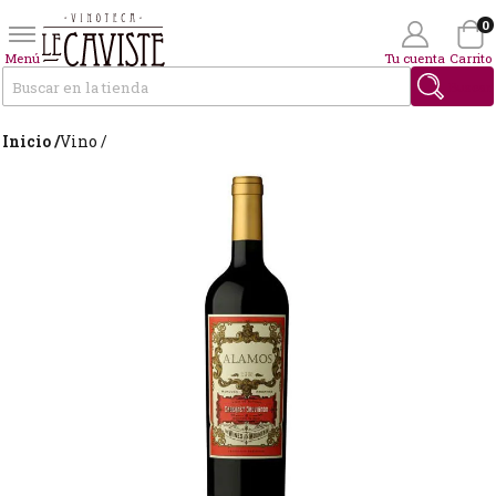
0
Menú
Tu cuenta
Carrito
Buscar
Inicio /
Vino /
Wishlist
(0)