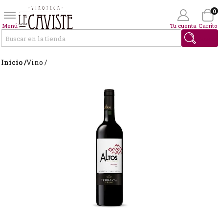
0
Menú
Tu cuenta
Carrito
Buscar
Inicio /
Vino /
Wishlist
(0)