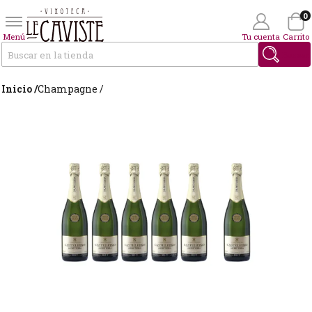
0
Menú
Tu cuenta
Carrito
Buscar
Inicio /
Champagne /
Wishlist
(0)