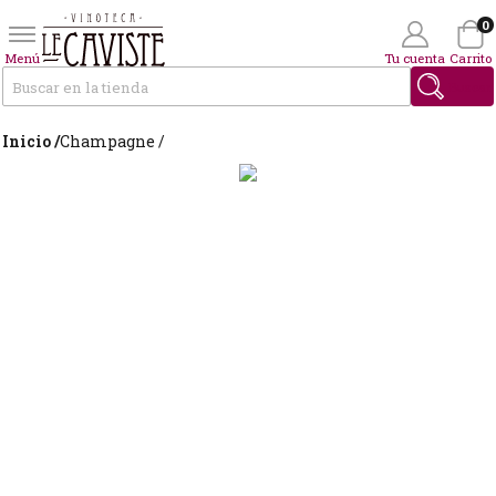
0
Menú
Tu cuenta
Carrito
Buscar
Inicio /
Champagne /
Wishlist
(0)