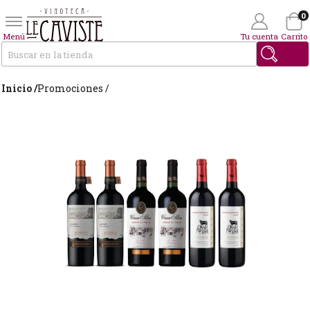
0
Menú
Tu cuenta
Carrito
Buscar
Inicio /
Promociones /
Wishlist
(0)