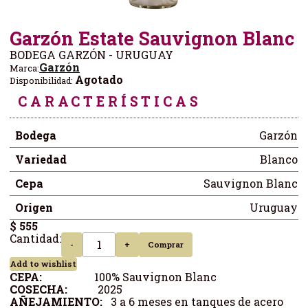
Garzón Estate Sauvignon Blanc
BODEGA GARZÓN - URUGUAY
Garzón
Marca:
Agotado
Disponibilidad:
CARACTERÍSTICAS
Bodega
Garzón
Variedad
Blanco
Cepa
Sauvignon Blanc
Origen
Uruguay
$ 555
Cantidad:
-
+
Comprar
Add to wishlist
CEPA:
100% Sauvignon Blanc
COSECHA:
2025
AÑEJAMIENTO:
3 a 6 meses en tanques de acero