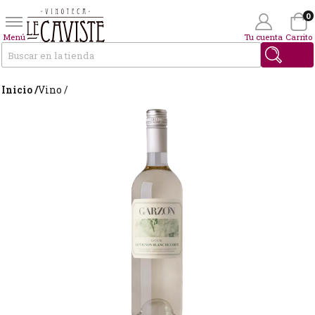
0
Menú
Tu cuenta
Carrito
Buscar
Inicio /
Vino /
Wishlist
(0)