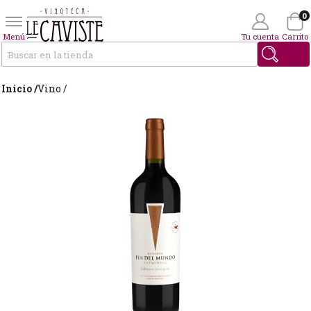
0
Menú
Tu cuenta
Carrito
Buscar
Inicio /
Vino /
Wishlist
(0)