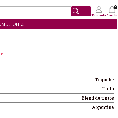
0
Buscar
Tu cuenta
Carrito
OMOCIONES
Wishlist
(0)
le
Trapiche
Tinto
Blend de tintos
Argentina