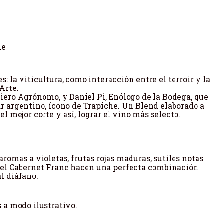
le
 la viticultura, como interacción entre el terroir y la
 Arte.
ero Agrónomo, y Daniel Pi, Enólogo de la Bodega, que
r argentino, ícono de Trapiche. Un Blend elaborado a
l mejor corte y así, lograr el vino más selecto.
romas a violetas, frutas rojas maduras, sutiles notas
y el Cabernet Franc hacen una perfecta combinación
l diáfano.
as a modo ilustrativo.