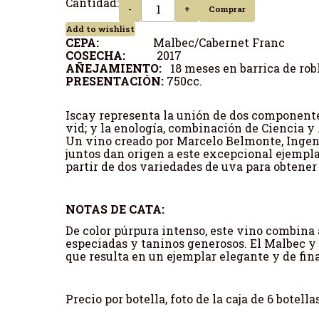
Cantidad:
-
+
Comprar
Add to wishlist
CEPA:
Malbec/Cabernet Franc
COSECHA:
2017
AÑEJAMIENTO:
18 meses en barrica de rob
PRESENTACIÓN:
750cc.
Iscay representa la unión de dos componentes:
vid; y la enología, combinación de Ciencia y
Un vino creado por Marcelo Belmonte, Ingeni
juntos dan origen a este excepcional ejempla
partir de dos variedades de uva para obtener e
NOTAS DE CATA:
De color púrpura intenso, este vino combina a
especiadas y taninos generosos. El Malbec 
que resulta en un ejemplar elegante y de fina
Precio por botella, foto de la caja de 6 botell