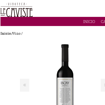
INICIO
C
Inicio /
Vino /