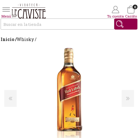
0
Menú
Tu cuenta
Carrito
Buscar
Inicio /
Whisky /
Wishlist
(0)