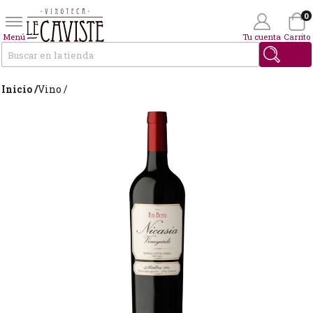
0
Menú
Tu cuenta
Carrito
Buscar
Inicio /
Vino /
Wishlist
(0)