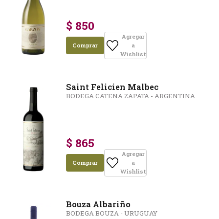
$ 850
Agregar
Comprar
a
Wishlist
Saint Felicien Malbec
BODEGA CATENA ZAPATA - ARGENTINA
$ 865
Agregar
Comprar
a
Wishlist
Bouza Albariño
BODEGA BOUZA - URUGUAY