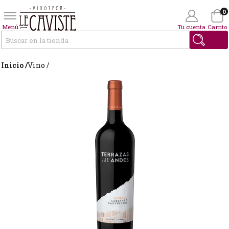
0
Menú
Tu cuenta
Carrito
Buscar
Inicio /
Vino /
Wishlist
(0)