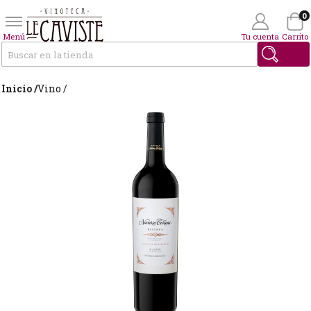
0
Menú
Tu cuenta
Carrito
Buscar
Inicio /
Vino /
Wishlist
(0)