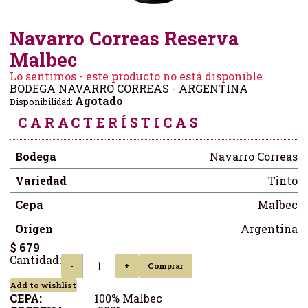
Navarro Correas Reserva
Malbec
Lo sentimos - este producto no está disponible
BODEGA NAVARRO CORREAS - ARGENTINA
Agotado
Disponibilidad:
CARACTERÍSTICAS
Bodega
Navarro Correas
Variedad
Tinto
Cepa
Malbec
Origen
Argentina
$ 679
Cantidad:
-
+
Comprar
Add to wishlist
CEPA:
100% Malbec