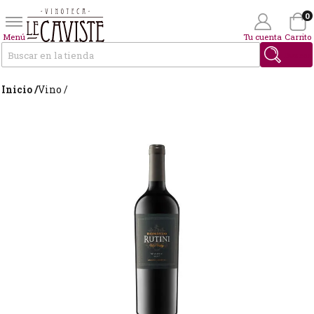
0
Menú
Tu cuenta
Carrito
Buscar
Inicio /
Vino /
Wishlist
(0)