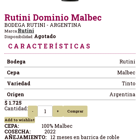
Rutini Dominio Malbec
BODEGA RUTINI - ARGENTINA
Rutini
Marca:
Agotado
Disponibilidad:
CARACTERÍSTICAS
Bodega
Rutini
Cepa
Malbec
Variedad
Tinto
Origen
Argentina
$ 1.725
Cantidad:
-
+
Comprar
Add to wishlist
CEPA:
100% Malbec
COSECHA:
2022
AÑEJAMIENTO:
12 meses en barrica de roble