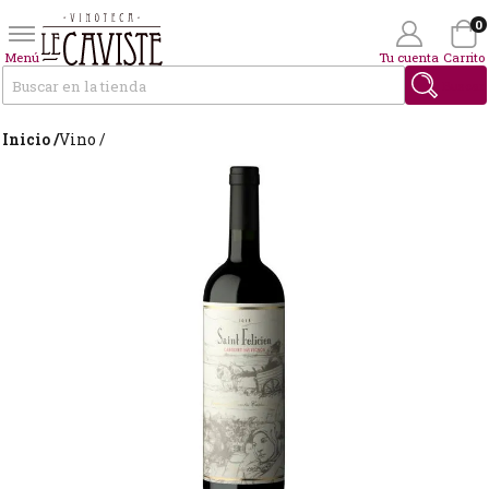
0
Menú
Tu cuenta
Carrito
Buscar
Inicio /
Vino /
Wishlist
(0)