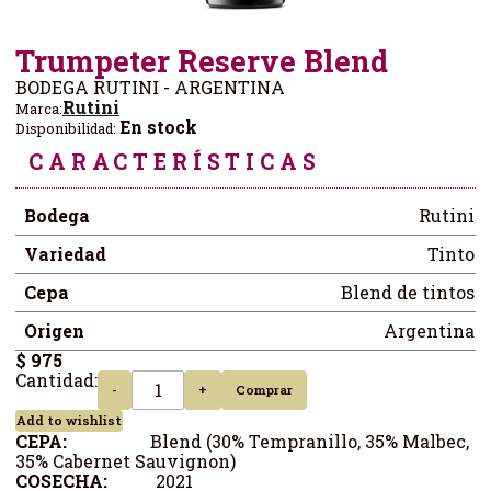
Trumpeter Reserve Blend
BODEGA RUTINI - ARGENTINA
Rutini
Marca:
En stock
Disponibilidad:
CARACTERÍSTICAS
Bodega
Rutini
Variedad
Tinto
Cepa
Blend de tintos
Origen
Argentina
$ 975
Cantidad:
-
+
Comprar
Add to wishlist
CEPA:
Blend (30% Tempranillo, 35% Malbec,
35% Cabernet Sauvignon)
COSECHA:
2021