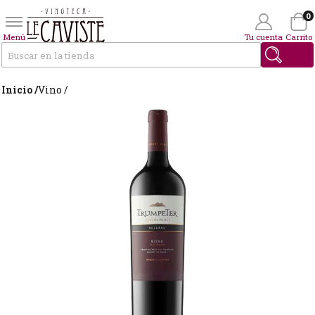
0
Menú
Tu cuenta
Carrito
Buscar
Inicio /
Vino /
Wishlist
(0)