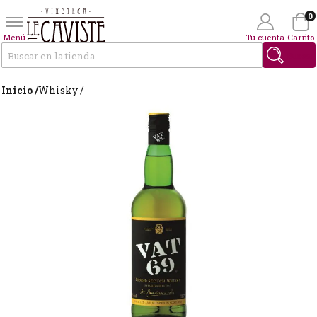
0
Menú
Tu cuenta
Carrito
Buscar
Inicio /
Whisky /
Wishlist
(0)