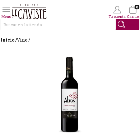
0
Menú
Tu cuenta
Carrito
Buscar
Inicio /
Vino /
Wishlist
(0)