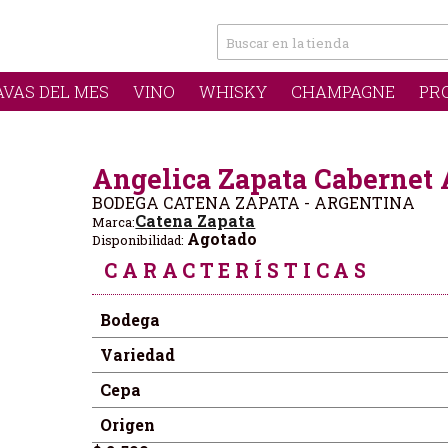
AVAS DEL MES
VINO
WHISKY
CHAMPAGNE
PR
Angelica Zapata Cabernet 
BODEGA CATENA ZAPATA - ARGENTINA
Catena Zapata
Marca:
Agotado
Disponibilidad:
CARACTERÍSTICAS
Bodega
Variedad
Cepa
Origen