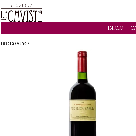
INICIO
C
Inicio /
Vino /