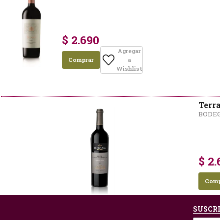
$ 2.690
Agregar
Comprar
a
Wishlist
Terr
BODEG
$ 2.
Comp
SUSCRI