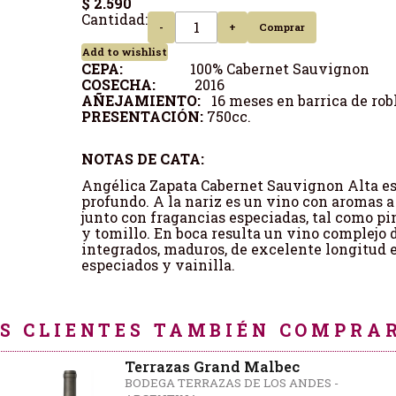
$ 2.590
Cantidad:
-
+
Comprar
Add to wishlist
CEPA:
100% Cabernet Sauvignon
COSECHA:
2016
AÑEJAMIENTO:
16 meses en barrica de rob
PRESENTACIÓN:
750cc.
NOTAS DE CATA:
Angélica Zapata Cabernet Sauvignon Alta es 
profundo. A la nariz es un vino con aromas a 
junto con fragancias especiadas, tal como pi
y tomillo. En boca resulta un vino complejo 
integrados, maduros, de excelente longitud e 
especiados y vainilla.
S CLIENTES TAMBIÉN COMPRAR
Terrazas Grand Malbec
BODEGA TERRAZAS DE LOS ANDES -