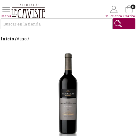
0
Menú
Tu cuenta
Carrito
Buscar
Inicio /
Vino /
Wishlist
(0)