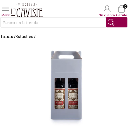
0
Menú
Tu cuenta
Carrito
Buscar
Inicio /
Estuches /
Wishlist
(0)