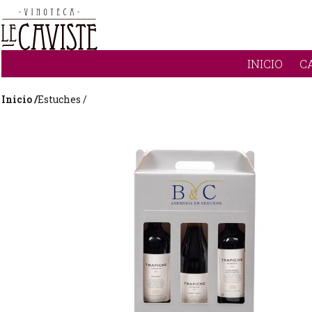
INICIO
C
Inicio /
Estuches /