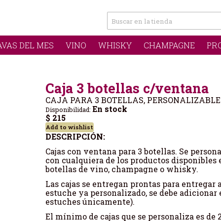
AVAS DEL MES
VINO
WHISKY
CHAMPAGNE
PR
Caja 3 botellas c/ventana
CAJA PARA 3 BOTELLAS, PERSONALIZABLE 
En stock
Disponibilidad:
$ 215
Add to wishlist
DESCRIPCIÓN:
Cajas con ventana para 3 botellas. Se perso
con cualquiera de los productos disponibles e
botellas de vino, champagne o whisky.
Las cajas se entregan prontas para entregar a
estuche ya personalizado, se debe adicionar 
estuches únicamente).
El mínimo de cajas que se personaliza es de 