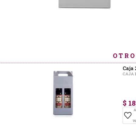
OTRO
Caja 
CAJA 
$ 1
A
W