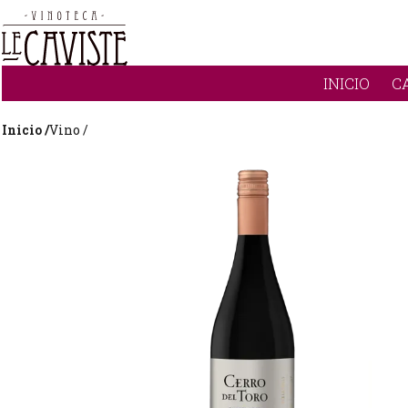
INICIO
C
Inicio /
Vino /