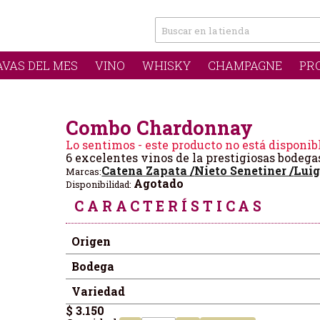
AVAS DEL MES
VINO
WHISKY
CHAMPAGNE
PR
Combo Chardonnay
Lo sentimos - este producto no está disponib
6 excelentes vinos de la prestigiosas bodega
Catena Zapata /
Nieto Senetiner /
Luig
Marcas:
Agotado
Disponibilidad:
CARACTERÍSTICAS
Origen
Bodega
Variedad
$ 3.150