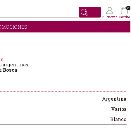
0
Buscar
Tu cuenta
Carrito
OMOCIONES
Wishlist
(0)
le
s argentinas.
i Bosca
Argentina
Varios
Blanco