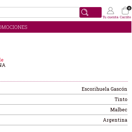
0
Buscar
Tu cuenta
Carrito
OMOCIONES
Wishlist
(0)
le
NA
Escorihuela Gascón
Tinto
Malbec
Argentina