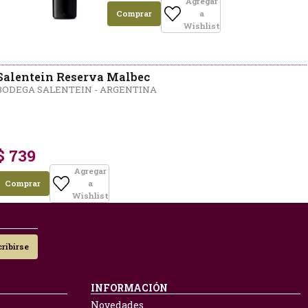
Agregar
Comprar
a
Wishlist
Salentein Reserva Malbec
BODEGA SALENTEIN - ARGENTINA
$ 739
Agregar
Comprar
a
Wishlist
ribirse
INFORMACIÓN
Novedades