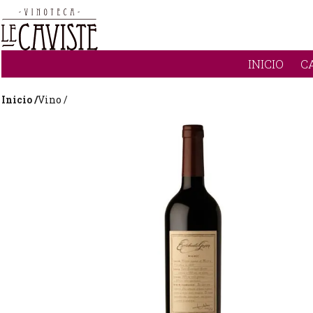
INICIO
C
Inicio /
Vino /