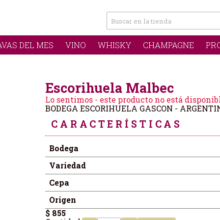
AVAS DEL MES
VINO
WHISKY
CHAMPAGNE
PR
Escorihuela Malbec
Lo sentimos - este producto no está disponib
BODEGA ESCORIHUELA GASCON - ARGENTI
CARACTERÍSTICAS
Bodega
Variedad
Cepa
Origen
$ 855