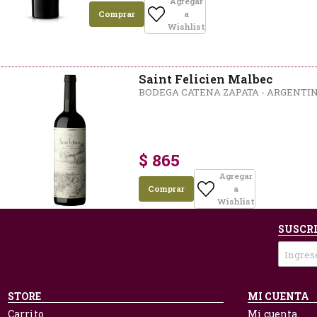
Agregar
Comprar
a
Wishlist
Saint Felicien Malbec
BODEGA CATENA ZAPATA - ARGENTI
$ 865
Agregar
Comprar
a
Wishlist
SUSCRI
STORE
MI CUENTA
Carrito
Mi cuenta