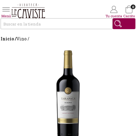
0
Menú
Tu cuenta
Carrito
Buscar
Inicio /
Vino /
Wishlist
(0)