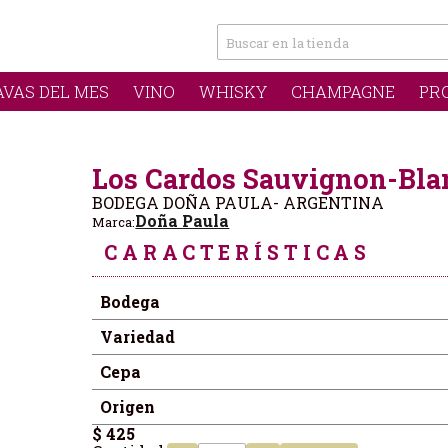
AVAS DEL MES
VINO
WHISKY
CHAMPAGNE
PR
Los Cardos Sauvignon-Bla
BODEGA DOÑA PAULA- ARGENTINA
Doña Paula
Marca:
CARACTERÍSTICAS
Bodega
Variedad
Cepa
Origen
$ 425