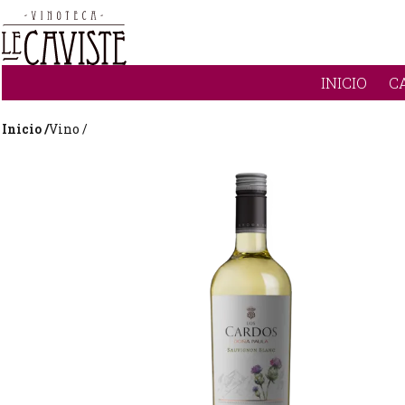
INICIO
C
Inicio /
Vino /