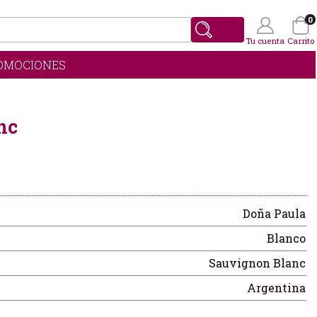
0
Buscar
Tu cuenta
Carrito
OMOCIONES
Wishlist
(0)
nc
Doña Paula
Blanco
Sauvignon Blanc
Argentina