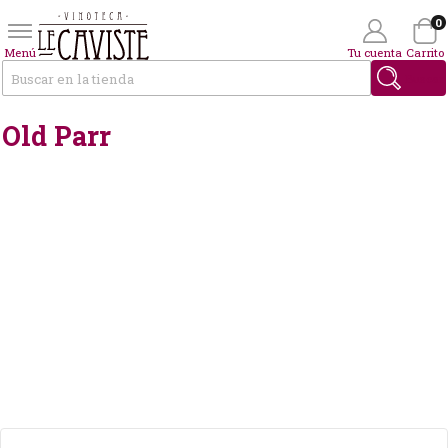
0
Menú
Tu cuenta
Carrito
Buscar
Old Parr
Wishlist
(0)