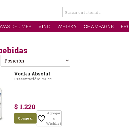
AVAS DEL MES
VINO
WHISKY
CHAMPAGNE
PR
bebidas
Vodka Absolut
Presentación: 750cc.
$ 1.220
Agregar
Comprar
a
Wishlist