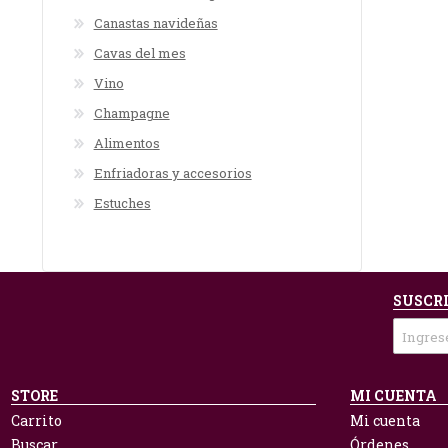
Canastas navideñas
Cavas del mes
Vino
Champagne
Alimentos
Enfriadoras y accesorios
Estuches
SUSCRI
STORE
MI CUENTA
Carrito
Mi cuenta
Buscar
Órdenes