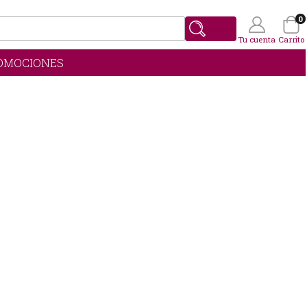
0
Buscar
Tu cuenta
Carrito
OMOCIONES
Wishlist
(0)