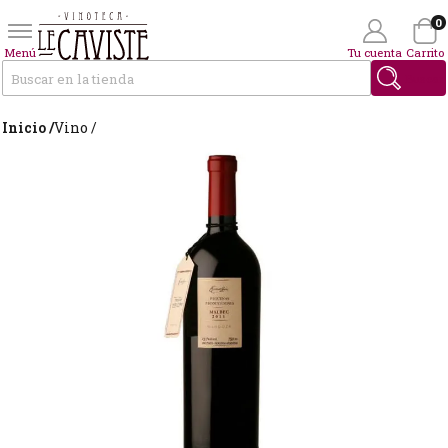
0
Menú
Tu cuenta
Carrito
Buscar
Inicio /
Vino /
Wishlist
(0)