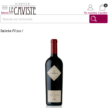
0
Menú
Tu cuenta
Carrito
Buscar
Inicio /
Vino /
Wishlist
(0)