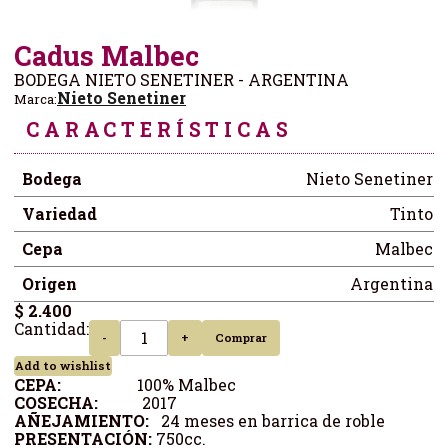
Cadus Malbec
BODEGA NIETO SENETINER - ARGENTINA
Nieto Senetiner
Marca:
CARACTERÍSTICAS
Bodega
Nieto Senetiner
Variedad
Tinto
Cepa
Malbec
Origen
Argentina
$ 2.400
Cantidad:
-
+
Comprar
Add to wishlist
CEPA:
100% Malbec
COSECHA:
2017
AÑEJAMIENTO:
24 meses en barrica de roble
PRESENTACIÓN:
750cc.