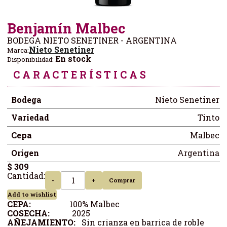
Benjamín Malbec
BODEGA NIETO SENETINER - ARGENTINA
Nieto Senetiner
Marca:
En stock
Disponibilidad:
CARACTERÍSTICAS
Bodega
Nieto Senetiner
Variedad
Tinto
Cepa
Malbec
Origen
Argentina
$ 309
Cantidad:
-
+
Comprar
Add to wishlist
CEPA:
100% Malbec
COSECHA:
2025
AÑEJAMIENTO:
Sin crianza en barrica de roble