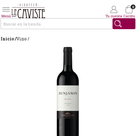
0
Menú
Tu cuenta
Carrito
Buscar
Inicio /
Vino /
Wishlist
(0)