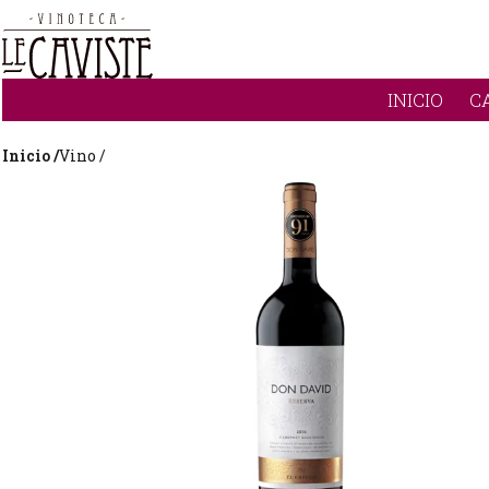
INICIO
C
Inicio /
Vino /