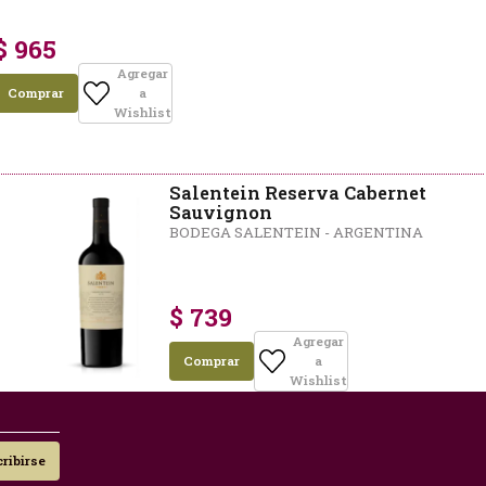
$ 965
Agregar
Comprar
a
Wishlist
Salentein Reserva Cabernet
Sauvignon
BODEGA SALENTEIN - ARGENTINA
$ 739
Agregar
Comprar
a
Wishlist
ribirse