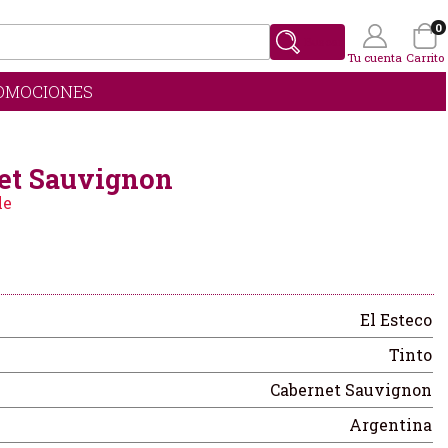
0
Buscar
Tu cuenta
Carrito
OMOCIONES
Wishlist
(0)
et Sauvignon
le
El Esteco
Tinto
Cabernet Sauvignon
Argentina