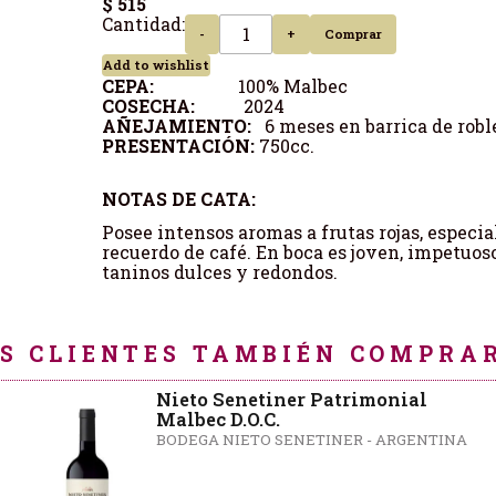
$ 515
Cantidad:
-
+
Comprar
Add to wishlist
CEPA:
100% Malbec
COSECHA:
2024
AÑEJAMIENTO:
6 meses en barrica de robl
PRESENTACIÓN:
750cc.
NOTAS DE CATA:
Posee intensos aromas a frutas rojas, especia
recuerdo de café. En boca es joven, impetuoso
taninos dulces y redondos.
S CLIENTES TAMBIÉN COMPRAR
Nieto Senetiner Patrimonial
Malbec D.O.C.
BODEGA NIETO SENETINER - ARGENTINA