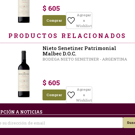
$ 605
Agregar
Comprar
a
Wishlist
PRODUCTOS RELACIONADOS
Nieto Senetiner Patrimonial
Malbec D.O.C.
BODEGA NIETO SENETINER - ARGENTINA
$ 605
Agregar
Comprar
a
Wishlist
PCIÓN A NOTICIAS
Susc