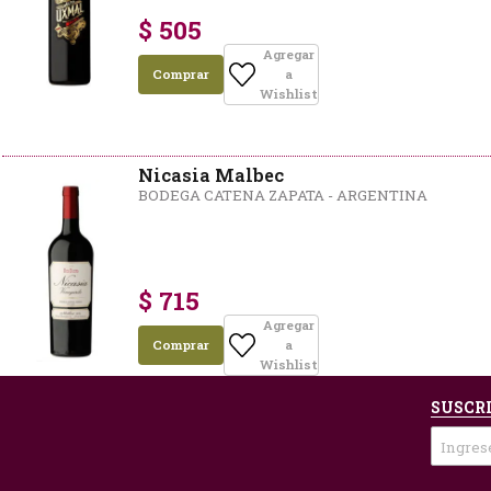
$ 505
Agregar
Comprar
a
Wishlist
Nicasia Malbec
BODEGA CATENA ZAPATA - ARGENTINA
$ 715
Agregar
Comprar
a
Wishlist
SUSCRI