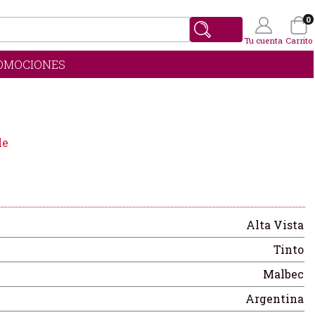
0
Buscar
Tu cuenta
Carrito
OMOCIONES
Wishlist
(0)
le
Alta Vista
Tinto
Malbec
Argentina