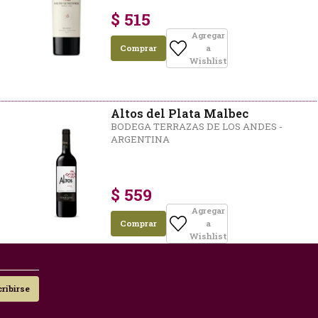
$ 515
Agregar
Comprar
a
Wishlist
Altos del Plata Malbec
BODEGA TERRAZAS DE LOS ANDES -
ARGENTINA
$ 559
Agregar
Comprar
a
Wishlist
ribirse